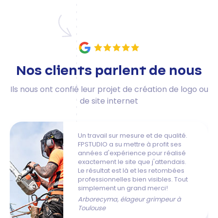
Nos clients parlent de nous
Ils nous ont confié leur projet de création de logo ou
de site internet
Un travail sur mesure et de qualité.
FPSTUDIO a su mettre à profit ses
années d'expérience pour réalisé
exactement le site que j'attendais.
Le résultat est là et les retombées
professionnelles bien visibles. Tout
Cabinet GELP, géomètre expert à
simplement un grand merci!
Toulouse
Arborecyma, élageur grimpeur à
Toulouse
Marynn Grima, gestion de projets