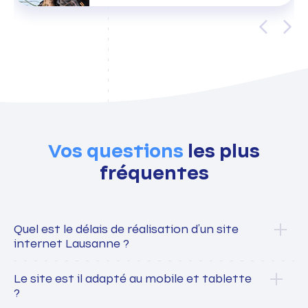
chez Tatami
HUM.A.N, cabinet thérapeutique
Rislène KOURDI, Sophrologue
Lettre et caractères, blog littéraire
Vos questions
les plus
fréquentes
Quel est le délais de réalisation d’un site
internet Lausanne ?
Le site est il adapté au mobile et tablette
?