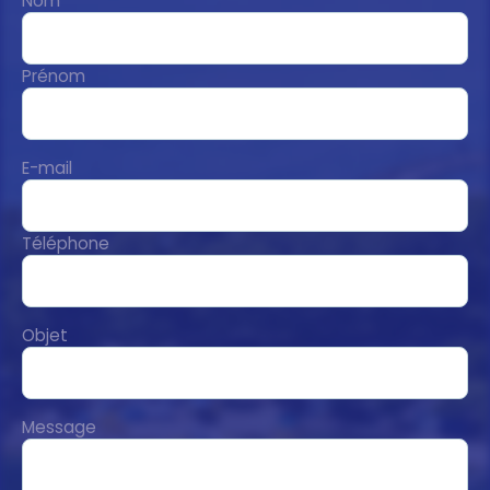
Nom
Prénom
E-mail
Téléphone
Objet
Message